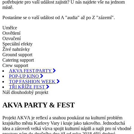
potřebujete pro vaší událost zajistit? U nás najdete vše na jednom
místě.
Postaráme se o vaší událost od A "audia" až po Z "zázemí".
Umělce
Osvětlení
Ozvučení
Speciální efekty
Živé nahrávky
Ground support
Catering support
Crew support
AKVA FEST/PARTY
POP-UP KINO
TOP FASHION WEEK
TŘI KŘÍŽE FEST
Náš dlouhodobý projekt
AKVA PARTY & FEST
Projekt AKVA je reflexí a snahou poukázat na kulturní problém
krajského města Karlovy Vary i kraje jako takového. Jednoduchá
idea a zároveň velká vízva spojit kulturní náplň a najít pro ní vhodné
prostory nám do dnešního dne již od roku 2018 dělá drobné