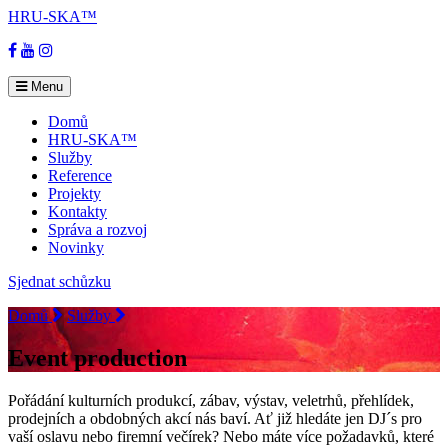
HRU-SKA™
Facebook
YouTube
Instagram
Menu
Domů
HRU-SKA™
Služby
Reference
Projekty
Kontakty
Správa a rozvoj
Novinky
Sjednat schůzku
Domů
Služby
Event production
Pořádání kulturních produkcí, zábav, výstav, veletrhů, přehlídek,
prodejních a obdobných akcí nás baví. Ať již hledáte jen DJ´s pro
vaší oslavu nebo firemní večírek? Nebo máte více požadavků, které