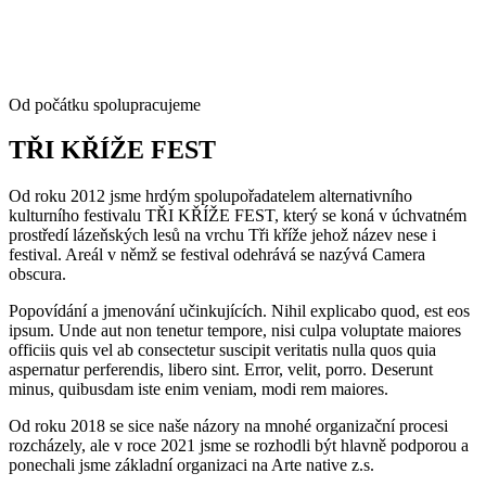
Od počátku spolupracujeme
TŘI KŘÍŽE FEST
Od roku 2012 jsme hrdým spolupořadatelem alternativního
kulturního festivalu TŘI KŘÍŽE FEST, který se koná v úchvatném
prostředí lázeňských lesů na vrchu Tři kříže jehož název nese i
festival. Areál v němž se festival odehrává se nazývá Camera
obscura.
Popovídání a jmenování učinkujících. Nihil explicabo quod, est eos
ipsum. Unde aut non tenetur tempore, nisi culpa voluptate maiores
officiis quis vel ab consectetur suscipit veritatis nulla quos quia
aspernatur perferendis, libero sint. Error, velit, porro. Deserunt
minus, quibusdam iste enim veniam, modi rem maiores.
Od roku 2018 se sice naše názory na mnohé organizační procesi
rozcházely, ale v roce 2021 jsme se rozhodli být hlavně podporou a
ponechali jsme základní organizaci na Arte native z.s.