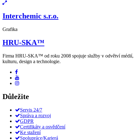
Interchemic s.r.o.
Grafika
HRU-SKA™
Firma HRU-SKA™ od roku 2008 spojuje služby v odvětví médií,
kulturu, design a technologie.
Důležite
Servis 24/7
Správa a rozvoj
GDPR
Certifikáty a osvědčení
Ke stažení
Spolupráce/Karierá