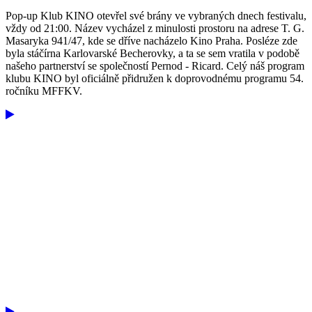
Pop-up Klub KINO otevřel své brány ve vybraných dnech festivalu,
vždy od 21:00. Název vycházel z minulosti prostoru na adrese T. G.
Masaryka 941/47, kde se dříve nacházelo Kino Praha. Posléze zde
byla stáčírna Karlovarské Becherovky, a ta se sem vratila v podobě
našeho partnerství se společností Pernod - Ricard. Celý náš program
klubu KINO byl oficiálně přidružen k doprovodnému programu 54.
ročníku MFFKV.