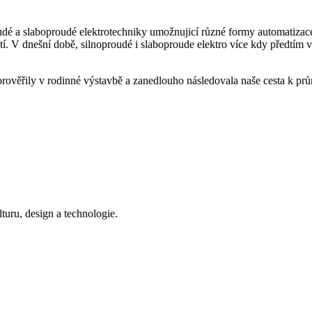
oudé a slaboproudé elektrotechniky umožnujicí různé formy automatizac
tí. V dnešní době, silnoproudé i slaboproude elektro více kdy předtí
prověřily v rodinné výstavbě a zanedlouho následovala naše cesta k prů
ru, design a technologie.