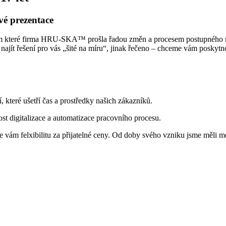
vé prezentace
em které firma HRU-SKA™ prošla řadou změn a procesem postupného ro
 najít řešení pro vás „šité na míru“, jinak řečeno – chceme vám poskyt
 které ušetří čas a prostředky našich zákazníků.
t digitalizace a automatizace pracovního procesu.
íme vám felxibilitu za přijatelné ceny. Od doby svého vzniku jsme měli