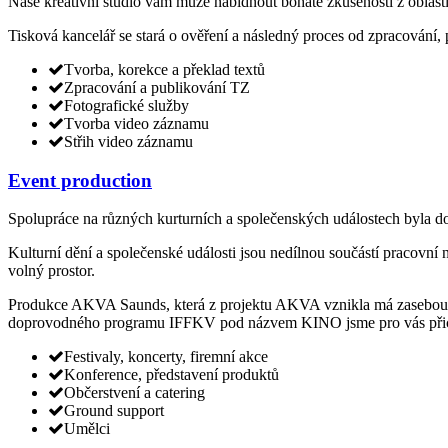
Naše kreativní studio vám může nabídnout bohaté zkušenosti z oblasti
Tisková kancelář se stará o ověření a následný proces od zpracování, 
Tvorba, korekce a překlad textů
Zpracování a publikování TZ
Fotografické služby
Tvorba video záznamu
Střih video záznamu
Event production
Spolupráce na různých kurturních a společenských událostech byla d
Kulturní dění a společenské události jsou nedílnou součástí prac
volný prostor.
Produkce AKVA Saunds, která z projektu AKVA vznikla má zasebou ji
doprovodného programu IFFKV pod názvem KINO jsme pro vás přichist
Festivaly, koncerty, firemní akce
Konference, představení produktů
Občerstvení a catering
Ground support
Umělci