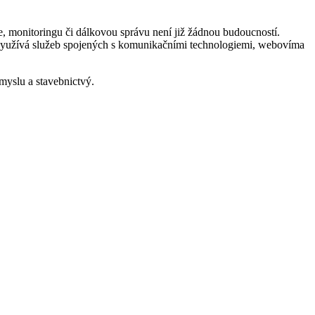
e, monitoringu či dálkovou správu není již žádnou budoucností.
m využívá služeb spojených s komunikačními technologiemi, webovíma
myslu a stavebnictvý.