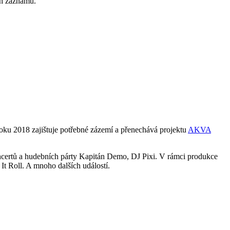
ch záznamů.
u 2018 zajištuje potřebné zázemí a přenechává projektu
AKVA
ncertů a hudebních párty Kapitán Demo, DJ Pixi. V rámci produkce
 Roll. A mnoho dalších událostí.