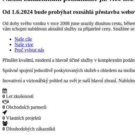
Od 1.6.2024 bude probýhat rozsáhlá přestavba webo
Od doby svého vzniku v roce 2008 jsme urazily dlouhou cestu, běh
vám schopni nabídnout aktuální služby za přijatelné ceny. Snažíme se
Naše cíle
Naše vize
Proč vybrat nás
Přinášet kvalitní, moderní a hlavně účiné služby v komplexním podání,
Správné spojení jednotlivě poskytovaných služeb s ohledem na možnos
Inovativní a vizionářský pohled na svět je naší hlavní zbraní. Nabíz
0
Let zkušeností
0
Obchodních partnerů
0
Vlastních projektů
0
Dlouhodobých zákazníků