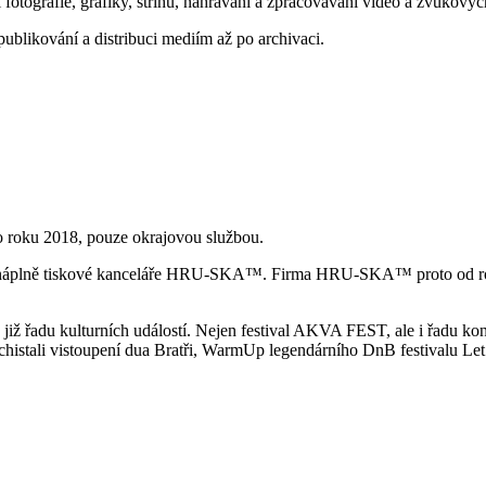
 fotografie, grafiky, střihu, nahrávání a zpracovávání video a zvukový
publikování a distribuci mediím až po archivaci.
o roku 2018, pouze okrajovou službou.
ovní náplně tiskové kanceláře HRU-SKA™. Firma HRU-SKA™ proto od rok
ž řadu kulturních událostí. Nejen festival AKVA FEST, ale i řadu ko
ali vistoupení dua Bratři, WarmUp legendárního DnB festivalu Let It