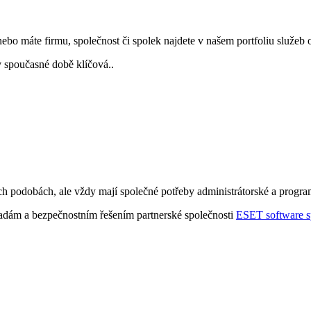
 nebo máte firmu, společnost či spolek najdete v našem portfoliu služeb
 v spoučasné době klíčová..
h podobách, ale vždy mají společné potřeby administrátorské a program
adám a bezpečnostním řešením partnerské společnosti
ESET software spo