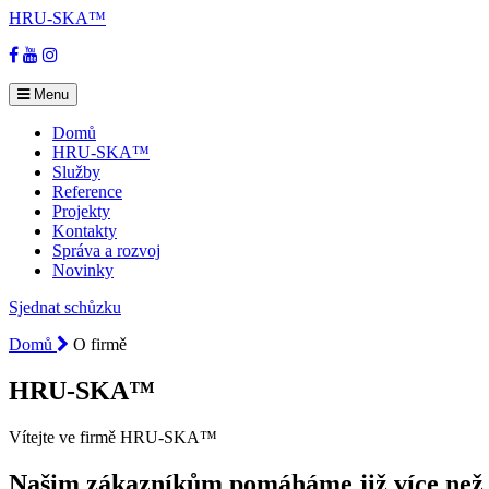
HRU-SKA™
Facebook
YouTube
Instagram
Menu
Domů
HRU-SKA™
Služby
Reference
Projekty
Kontakty
Správa a rozvoj
Novinky
Sjednat schůzku
Domů
O firmě
HRU-SKA™
Vítejte ve firmě HRU-SKA™
Našim zákazníkům pomáháme již více než 