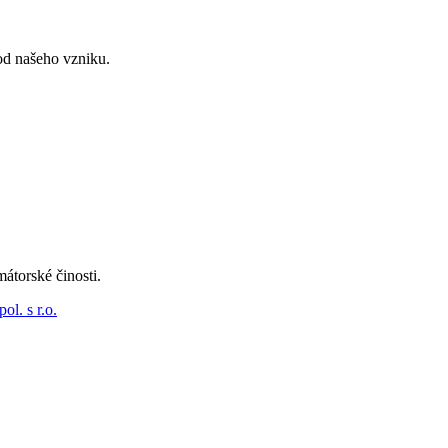
 od našeho vzniku.
átorské činosti.
l. s r.o.