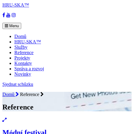
HRU-SKA™
Facebook
YouTube
Instagram
Menu
Domů
HRU-SKA™
Služby
Reference
Projekty
Kontakty
Správa a rozvoj
Novinky
Sjednat schůzku
Domů
Reference
Reference
Módní festival